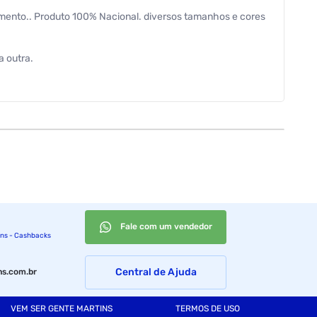
timento.. Produto 100% Nacional. diversos tamanhos e cores
a outra.
Fale com um vendedor
ins - Cashbacks
Central de Ajuda
s.com.br
VEM SER GENTE MARTINS
TERMOS DE USO