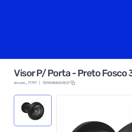
Visor P/ Porta - Preto Fosco
dovale_77797
|
7898488651837