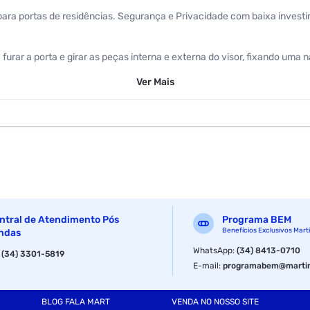
co para portas de residências. Segurança e Privacidade com baixa inves
ta furar a porta e girar as peças interna e externa do visor, fixando uma n
Ver
Mais
ntral de Atendimento Pós
Programa BEM
Benefícios Exclusivos Mart
ndas
WhatsApp
:
(34) 8413-0710
:
(34) 3301-5819
E-mail
:
programabem@martin
BLOG FALA MART
VENDA NO NOSSO SITE