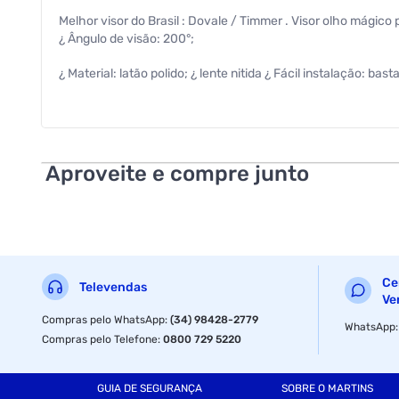
Melhor visor do Brasil : Dovale / Timmer . Visor olho mági
¿ Ângulo de visão: 200°;
¿ Material: latão polido; ¿ lente nitida ¿ Fácil instalação: bas
Aproveite e compre junto
Ce
Televendas
Ve
Compras pelo WhatsApp
:
(34) 98428-2779
WhatsApp
Compras pelo Telefone
:
0800 729 5220
GUIA DE SEGURANÇA
SOBRE O MARTINS