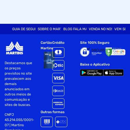
GUIA DE SEGURANÇA
SOBRE O MARTINS
BLOG FALA MART
VENDA NO NOSSO SITE
VEM SER
Cartão
Crédito
Site 100% Seguro
Martins
Destacamos que
Baixe o Aplicativo
os preços
previstos no site
prevalecem aos
demais
anunciados em
outros meios de
comunicação e
sites de buscas.
Outras formas
CNPJ
43.214.055/0001-
07 | Martins