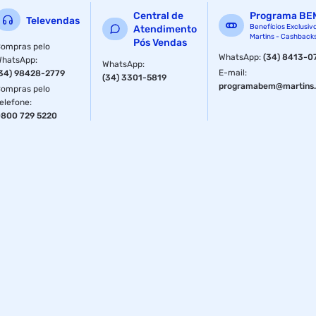
Central de
Programa BE
Televendas
Benefícios Exclusiv
Atendimento
Martins - Cashback
Pós Vendas
ompras pelo
WhatsApp
:
(34) 8413-0
WhatsApp
:
WhatsApp
:
E-mail
:
34) 98428-2779
(34) 3301-5819
programabem@martins.
ompras pelo
elefone
:
800 729 5220