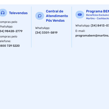
Central de
Programa BE
Televendas
Benefícios Exclusiv
Atendimento
Martins - Cashback
Pós Vendas
ompras pelo
WhatsApp
:
(34) 8413-0
WhatsApp
:
WhatsApp
:
E-mail
:
34) 98428-2779
(34) 3301-5819
programabem@martins.
ompras pelo
elefone
:
800 729 5220