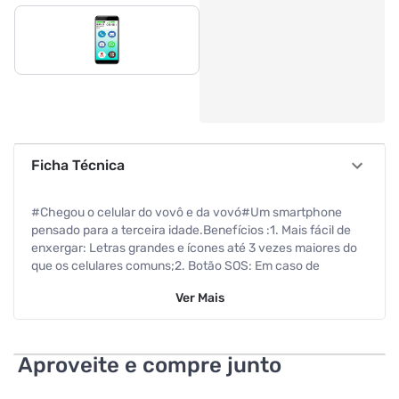
Ficha Técnica
#Chegou o celular do vovô e da vovó#Um smartphone
pensado para a terceira idade.Benefícios :1. Mais fácil de
enxergar: Letras grandes e ícones até 3 vezes maiores do
que os celulares comuns;2. Botão SOS: Em caso de
emergência, ligue em apenas um toque;3. Disca Fácil:
Ver
Mais
Gosta de praticidade? Ligue com apenas um clique;4. Mais
segurança: Fique bem longe dos golpes de ligações;5.
Chegou, ligou e usou. Aplicativos já instalados, pronto para
você usar;6. Tocou, desbloqueou! Chega de senhas
Aproveite e compre junto
complicadas!7. Cores adequadas para a sua visão;8. Guia
de Uso feito para você.Mais fácil de enxergarEnxergue a