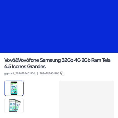
Vovô&Vovófone Samsung 32Gb 4G 2Gb Ram Tela
6.5 Icones Grandes
gigacell_7896798401906
|
7896798401906