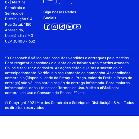
07 | Martins
Vovôfone seja um celular simples para idoso?O Vovôfone
Comércio e
foi planejado pensado exatamente no público com maior
Siga nossas Redes
Serviço de
dificuldade ou pouca familiaridade com a tecnologia. Ele já
Sociais
Distribuição S.A.
vem de fábrica com um sistema que deixa as letras e
Rua Jataí, 1150,
ícones da tela maiores, tornando o seu layout mais
Aparecida,
agradável e fácil de navegar.O Vovôfone já vem com
Uberlândia / MG -
CEP 38400 - 632
whatsapp?Sim, o Vovôfone é um celular para idosos com
whatsapp, facebook, uber e outros aplicativos mais
importantes e utilizados já instalados. Eles já estão prontos
*O Cashback é válido para produtos vendidos e entregues pelo Martins.
para usar, basta conectar a conta do usuário.. Garantia: 12
Para resgatar o cashback o cliente deve baixar o App Martins Atacado
meses.
Online e realizar o cadastro. As ações estão sujeitas a saírem do ar
antecipadamente. Verifique o regulamento da campanha. As condições
Especificações
comerciais (Disponibilidade de Estoque, Preço, Valor do Frete e Prazo de
entrega) são válidas para a região de entrega informada. Para maiores
informações, consulte nossos Termos de Uso. Visite o
eFácil
para
Anatel
152882100953
compras de Uso e Consumo de Pessoa Física.
© Copyright 2021 Martins Comércio e Serviço de Distribuição S.A. - Todos
os direitos reservados