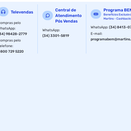
energia por mais tempo sem elevar os níveis de insulina
Central de
Programa BE
formando os temidos picos. Benefícios WAXY MAIZE
Televendas
Benefícios Exclusiv
Atendimento
FOODS:
Martins - Cashback
Pós Vendas
ompras pelo
WhatsApp
:
(34) 8413-0
- Melhora a composição corporal - Regenera a
WhatsApp
:
WhatsApp
:
musculatura
E-mail
:
34) 98428-2779
(34) 3301-5819
programabem@martins.
ompras pelo
- Aumenta a energia
elefone
:
800 729 5220
- Evita o catabolismo
- Melhora a eficiência do metabolismo
- Baixo índice glicêmico