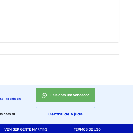
Fale com um vendedor
ins - Cashbacks
Central de Ajuda
s.com.br
VEM SER GENTE MARTINS
TERMOS DE USO