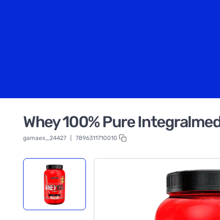
Whey 100% Pure Integralme
gamaes_24427
|
7896311710010