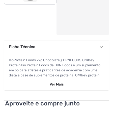
Ficha Técnica
IsoProtein Foods 2kg Chocolate ¿ BRNFOODS O Whey
Protein Iso Protein Foods da BRN Foods é um suplemento
em pó para atletas e praticantes de academia com uma
dieta a base de suplementos de proteína. O Whey protein
isolado BRN Foods, como toda proteína isolada, tem
Ver
Mais
fórmula de fácil absorção pelo organismo, ou seja, seu
consumo é mais eficiente antes da atividade física, já que
toda essa quantidade de proteína estará à disposição do
organismo em muito menos tempo que uma proteína de
Aproveite e compre junto
absorção mais lenta (e indicada para o pós-treino). Além
disso, a tabela nutricional do Whey da BRN Foods aponta 54