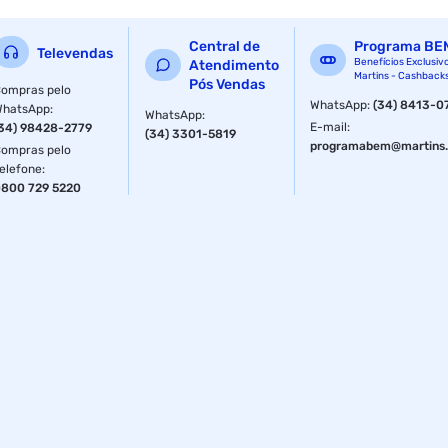
gramas de proteína isolada por dose, isso representa
aproximadamente até 72% das necessidades diárias
Central de
Programa BE
proteicas de uma pessoa com uma dieta base de 2 mil
Televendas
Benefícios Exclusiv
Atendimento
calorias. Isso considera o Isso Protein um dos melhores
Martins - Cashback
Pós Vendas
whey protein do mercado, pois oferece a quantidade
ompras pelo
WhatsApp
:
(34) 8413-0
WhatsApp
adequada de nutrientes e um excelente custo-benefício.
:
WhatsApp
:
E-mail
:
34) 98428-2779
(34) 3301-5819
programabem@martins.
ompras pelo
elefone
:
800 729 5220