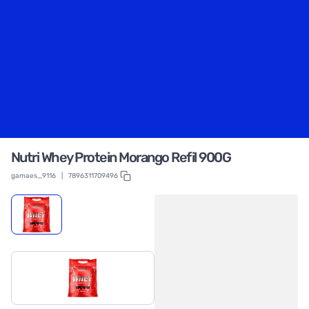
Nutri Whey Protein Morango Refil 900G
gamaes_9116
|
7896311709496