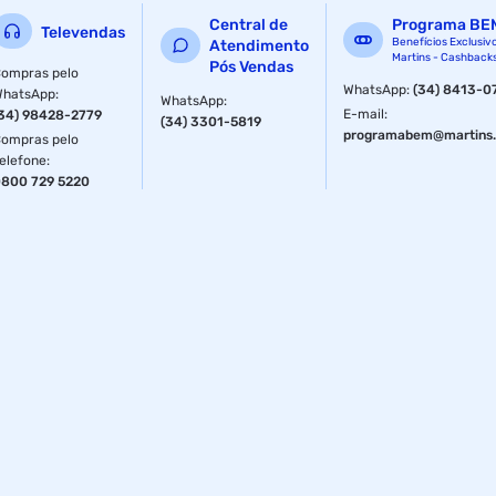
Central de
Programa BE
Televendas
Benefícios Exclusiv
Atendimento
Martins - Cashback
Pós Vendas
ompras pelo
WhatsApp
:
(34) 8413-0
WhatsApp
:
WhatsApp
:
E-mail
:
34) 98428-2779
(34) 3301-5819
programabem@martins.
ompras pelo
elefone
:
800 729 5220