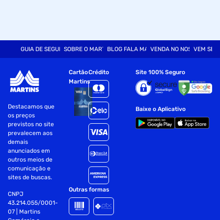
GUIA DE SEGURANÇA
SOBRE O MARTINS
BLOG FALA MART
VENDA NO NOSSO SITE
VEM SER
Cartão
Crédito
Site 100% Seguro
Martins
Destacamos que
Baixe o Aplicativo
os preços
previstos no site
prevalecem aos
demais
anunciados em
outros meios de
comunicação e
sites de buscas.
Outras formas
CNPJ
43.214.055/0001-
07 | Martins