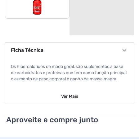
Ficha Técnica
Os hipercaloricos de modo geral, são suplementos a base
de carboidratos e proteinas que tem como função principal
o aumento de peso corporal e ganho de massa magra.
Com uma formula de facil solubilidade e delicioso sabor,
Ver
Mais
NUTRIWHEY Protein e um hipercalorico diferenciado, pois
alem da oferta energetica vinda dos carboidratos, Nutri
Whey contem 30 g das melhores proteinas que estão
relacionadas a recuperação e ganho de massa muscular,
Aproveite e compre junto
essas proteinas contribuem com o aporte de aminoacidos
essenciais que são compostos que participam da sintese
proteica e promovem a melhor recuperação principalmente