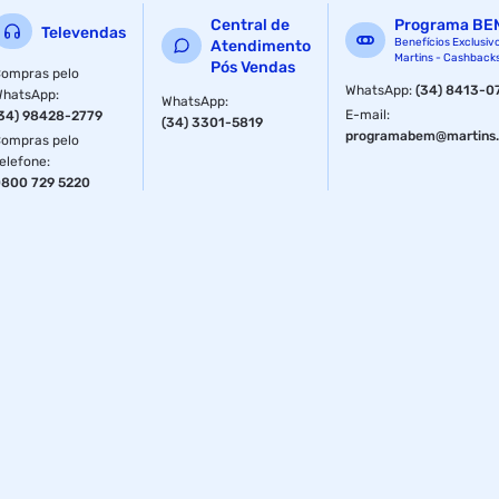
no periodo pos treino.
Central de
Programa BE
Televendas
Benefícios Exclusiv
Atendimento
Nutri Whey Protein Integralmedica esta disponivel em 4
Martins - Cashback
Pós Vendas
sabores e nas versões pote com 900g e Pouch com 900 g
ompras pelo
WhatsApp
:
(34) 8413-0
e 1,8 kg.
WhatsApp
:
WhatsApp
:
E-mail
:
34) 98428-2779
(34) 3301-5819
Especificações
programabem@martins.
ompras pelo
elefone
:
Tipo
Whey
800 729 5220