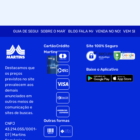
GUIA DE SEGURANÇA
SOBRE O MARTINS
BLOG FALA MART
VENDA NO NOSSO SITE
VEM SER
Cartão
Crédito
Site 100% Seguro
Martins
Destacamos que
Baixe o Aplicativo
os preços
previstos no site
prevalecem aos
demais
anunciados em
outros meios de
comunicação e
sites de buscas.
Outras formas
CNPJ
43.214.055/0001-
07 | Martins