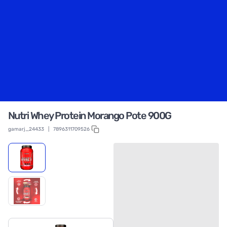
Nutri Whey Protein Morango Pote 900G
gamarj_24433
|
7896311709526