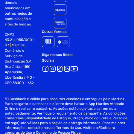
demais
anunciados em
outros meios de
comunicação e
sites de buscas.
Outras formas
CNPJ
43.214.055/0001-
07 | Martins
Comércio e
Siga nossas Redes
Serviço de
Sociais
Distribuição S.A.
Rua Jataí, 1150,
Aparecida,
Uberlândia / MG -
CEP 38400 - 632
*O Cashback é válido para produtos vendidos e entregues pelo Martins.
Para resgatar o cashback o cliente deve baixar o App Martins Atacado
Online e realizar o cadastro. As ações estão sujeitas a saírem do ar
antecipadamente. Verifique o regulamento da campanha. As condições
comerciais (Disponibilidade de Estoque, Preço, Valor do Frete e Prazo de
entrega) são válidas para a região de entrega informada. Para maiores
informações, consulte nossos Termos de Uso. Visite o
eFácil
para
compras de Uso e Consumo de Pessoa Física.